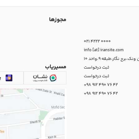
مجوزها
021 4222 0000
info [at] iransite.com
نک،برج نگار،طبقه 9،واحد 10
مسیریاب
ثبت درخواست
ثبت درخواست
+98 912 490 76 42
+98 912 490 76 42