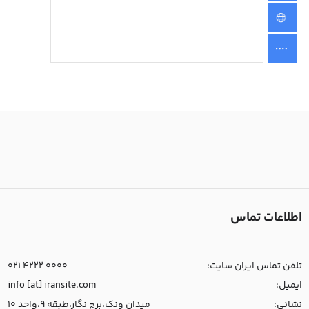
اطلاعات تماس
تلفن تماس ایران سایت:
021 4222 0000
ایمیل:
info [at] iransite.com
نشانی:
میدان ونک،برج نگار،طبقه 9،واحد 10