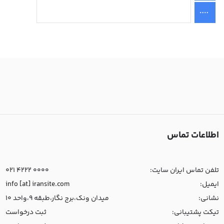
اطلاعات تماس
تلفن تماس ایران سایت:
021 4222 0000
ایمیل:
info [at] iransite.com
نشانی:
میدان ونک،برج نگار،طبقه 9،واحد 10
تیکت پشتیبانی:
ثبت درخواست