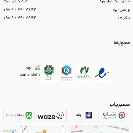
درخواست مشاوره:
ثبت درخواست
واتس اپ:
+98 912 490 76 42
تلگرام:
+98 912 490 76 42
مجوزها
مسیریاب