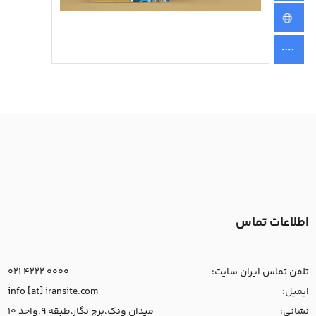
اطلاعات تماس
تلفن تماس ایران سایت:
021 4222 0000
ایمیل:
info [at] iransite.com
نشانی:
میدان ونک،برج نگار،طبقه 9،واحد 10