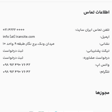
اطلاعات تماس
تلفن تماس ایران سایت:
021 4222 0000
ایمیل:
info [at] iransite.com
نشانی:
میدان ونک،برج نگار،طبقه 9،واحد 10
تیکت پشتیبانی:
ثبت درخواست
درخواست مشاوره:
ثبت درخواست
واتس اپ:
+98 912 490 76 42
تلگرام:
+98 912 490 76 42
مجوزها