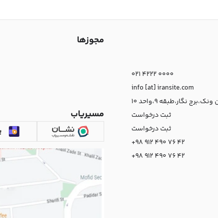
مجوزها
021 4222 0000
info [at] iransite.com
نک،برج نگار،طبقه 9،واحد 10
مسیریاب
ثبت درخواست
ثبت درخواست
+98 912 490 76 42
+98 912 490 76 42