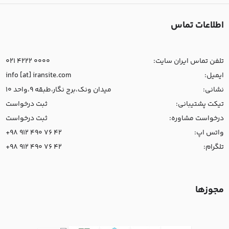
اطلاعات تماس
تلفن تماس ایران سایت:
021 4222 0000
ایمیل:
info [at] iransite.com
نشانی:
میدان ونک،برج نگار،طبقه 9،واحد 10
تیکت پشتیبانی:
ثبت درخواست
درخواست مشاوره:
ثبت درخواست
واتس اپ:
+98 912 490 76 42
تلگرام:
+98 912 490 76 42
مجوزها