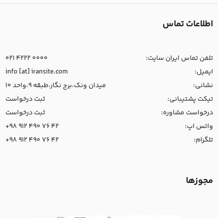
اطلاعات تماس
تلفن تماس ایران سایت:
021 4222 0000
ایمیل:
info [at] iransite.com
نشانی:
میدان ونک،برج نگار،طبقه 9،واحد 10
تیکت پشتیبانی:
ثبت درخواست
درخواست مشاوره:
ثبت درخواست
واتس اپ:
+98 912 490 76 42
تلگرام:
+98 912 490 76 42
مجوزها