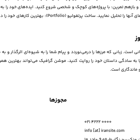
Adobe After  یک باید است. تمرین و بازهم تمرین: با پروژه‌های کوچک و شخصی شروع کنید. ایده‌های خ
پلتفرم‌هایی مانند Behance و Vimeo نگاه کنید و تکنیک‌های آ
ز
ست. زبانی که مرزها را درمی‌نوردد و پیام شما را به شیوه‌ای اثرگذار و به
به سادگی داستان خود را روایت کنید، موشن گرافیک می‌تواند بهترین همراه
و ماندگاری است.
مجوزها
021 4222 0000
info [at] iransite.com
نک،برج نگار،طبقه 9،واحد 10