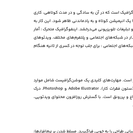
گرافیک است که در آن به سادگی و در مدت کوتاهی، کاری
ک انیمیشن کوتاه و به یادماندنی ظاهر شود. این کار به
 تبلیغات تلویزیونی می‌درخشد. اینفوگرافیک متحرک : آمار
گذار در شبکه‌های اجتماعی و پلتفرم‌های مختلف. ویدئوهای
که‌های اجتماعی : برای جلب توجه در کسری از ثانیه هنگام
ور است. مهارت‌های کلیدی یک موشن‌گرافیست شامل موارد
زیر است: درک قوی از اصول طراحی گرافیک (ترکیب‌بندی، رنگ، تایپوگرافی) تسلط بر نرم‌افزارهای تخصصی مانند Adobe After Effects (ستون فقرات کار)، Adobe Illustrator و Photoshop. درک
داغ و پررونق است. با گسترش روزافزون محتوای ویدئویی،
انی طراحی را به خوبی فراگیرید. مسلط شدن بر نرم‌افزارها: