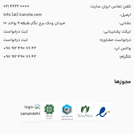
تلفن تماس ایران سایت:
021 4222 0000
ایمیل:
info [at] iransite.com
نشانی:
میدان ونک،برج نگار،طبقه 9،واحد 10
تیکت پشتیبانی:
ثبت درخواست
درخواست مشاوره:
ثبت درخواست
واتس اپ:
+98 912 490 76 42
تلگرام:
+98 912 490 76 42
مجوزها