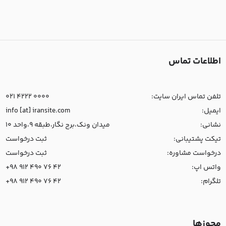
اطلاعات تماس
تلفن تماس ایران سایت:
021 4222 0000
ایمیل:
info [at] iransite.com
نشانی:
میدان ونک،برج نگار،طبقه 9،واحد 10
تیکت پشتیبانی:
ثبت درخواست
درخواست مشاوره:
ثبت درخواست
واتس اپ:
+98 912 490 76 42
تلگرام:
+98 912 490 76 42
مجوزها