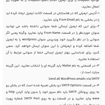
توانید تنظیمات را برای ایمیل انجام دهید.تنظیمات را به صورت زیر
اعمال نمایید:
1-آدرس ایمیلی که در هاستتان در قسمت اکانت ایمیل ایجاد کرده اید
را در بخشی به نام From Email وارد نمایید.
2-برای این که ایمیل ارسالی شما عنوانی داشته باشد می توانید
عنوان موردنظر را در قسمت From Name وارد نمایید وگرنه یعنی اگر
عنوانی را در نظر نگیرید خود وردپرس عنوان wordpress را به ایمیل
شما اضافه کرده و ایمیلتان با این عنوان ارسال خواهد کرد. سعی
کنید برای شناسایی بهتر ایمیل ارسالی حتما از عنوانی مرتبط با آن
استفاده نمایید.
3-در قسمتی به نام Mailer باید گزینه ای را انتخاب نمایید. این گزینه
عبارت است از :
Send all WordPress emails via SMTP
4-در قسمت SMTP Options دو بخش تعبیه شده است که در بخش رو
به روی پروتکل SMTP باید نام سرور خود را بدون وارد کردن http و
www وارد نمایید و در قسمت رو به روی SMTP Port شماره پورت