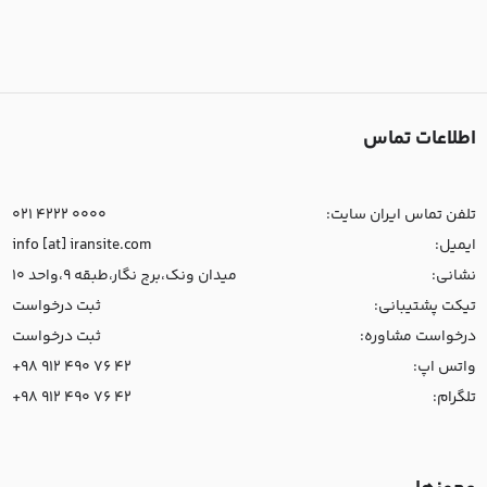
اطلاعات تماس
تلفن تماس ایران سایت:
021 4222 0000
ایمیل:
info [at] iransite.com
نشانی:
میدان ونک،برج نگار،طبقه 9،واحد 10
تیکت پشتیبانی:
ثبت درخواست
درخواست مشاوره:
ثبت درخواست
واتس اپ:
+98 912 490 76 42
تلگرام:
+98 912 490 76 42