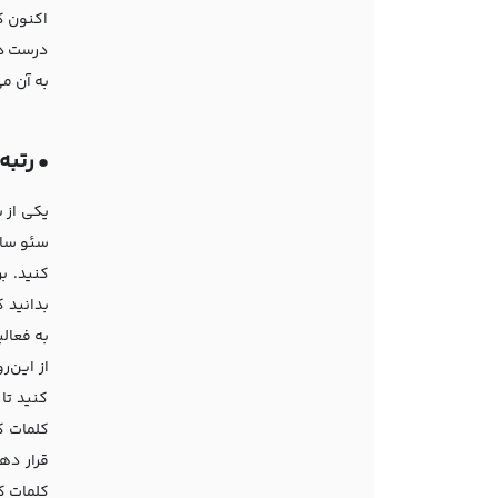
اکنون ک
درست در
به آن می
•
رتبه
یکی از 
سئو سایت
کنید. ب
بدانید 
به فعالی
از این‌
کنید تا
کلمات ک
قرار دهی
کلمات ک