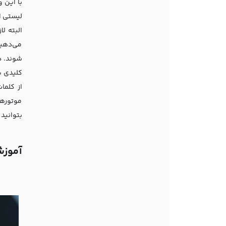
با این 
لیستی ا
البته ل
می‌دهید
شوند. در
کلیدی پ
از کلما
موتورها
بتوانید 
آموزش