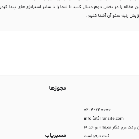
ین مقاله را در بخش دوم دنبال کنید تا شما را با سایر استراتژی‌های پیدا ک
ایش رتبه سئو آن آشنا کنیم.
مجوزها
021 4222 0000
info [at] iransite.com
نک،برج نگار،طبقه 9،واحد 10
مسیریاب
ثبت درخواست