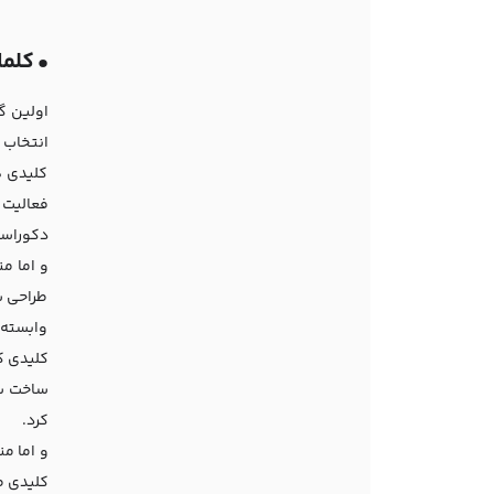
•
کلما
اولین گ
انتخاب 
کلیدی ه
فعالیت 
دکوراسی
و اما م
طراحی س
وابسته م
کلیدی ک
ساخت سا
کرد.
و اما من
کلیدی ط