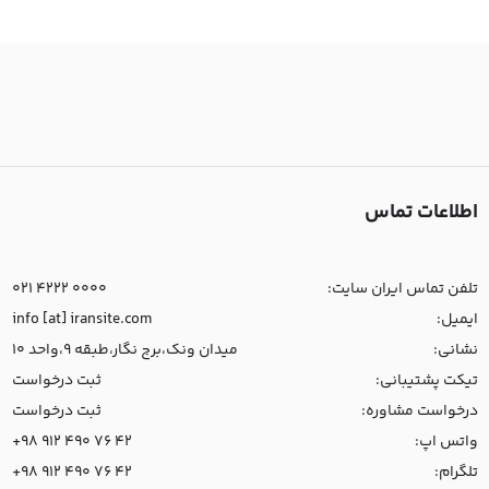
اطلاعات تماس
تلفن تماس ایران سایت:
021 4222 0000
ایمیل:
info [at] iransite.com
نشانی:
میدان ونک،برج نگار،طبقه 9،واحد 10
تیکت پشتیبانی:
ثبت درخواست
درخواست مشاوره:
ثبت درخواست
واتس اپ:
+98 912 490 76 42
تلگرام:
+98 912 490 76 42