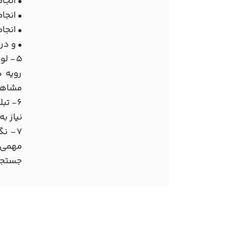
•
انجا
•
انجا
•
انجا
•
و در
5- ل
رویه 
مشاهد
6- تب
نیاز به
7- ن
مهمی 
جستجوگ