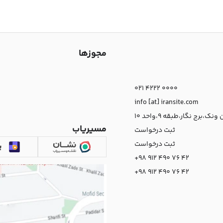
مجوزها
021 4222 0000
info [at] iransite.com
نک،برج نگار،طبقه 9،واحد 10
مسیریاب
ثبت درخواست
ثبت درخواست
+98 912 490 76 42
+98 912 490 76 42