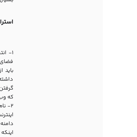
بسیاری
استرا
1- ان
فضای ه
باید ا
داشته 
که وب 
2- نا
اینترن
اینکه 