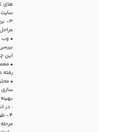
های که
سایت ت
3- ب
مراحل 
•
وب س
بررسی 
این چن
•
معما
رفته د
•
محتو
سازی (
بهینه 
. در ا
4- ط
مرحله 