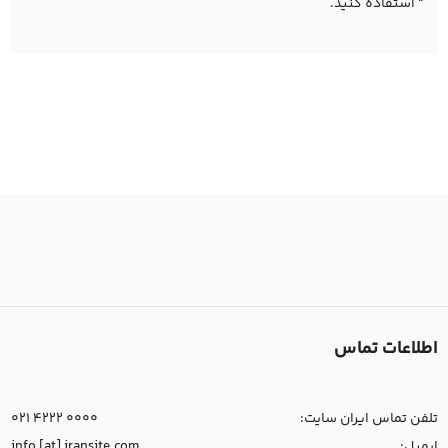
" استفاده کنید.
اطلاعات تماس
تلفن تماس ایران سایت:
021 4222 0000
ایمیل:
info [at] iransite.com