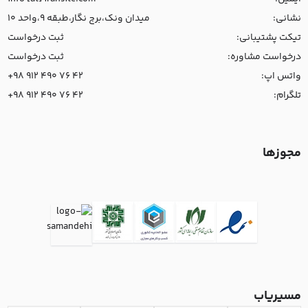
نشانی:
میدان ونک،برج نگار،طبقه 9،واحد 10
تیکت پشتیبانی:
ثبت درخواست
درخواست مشاوره:
ثبت درخواست
واتس اپ:
+98 912 490 76 42
تلگرام:
+98 912 490 76 42
مجوزها
مسیریاب