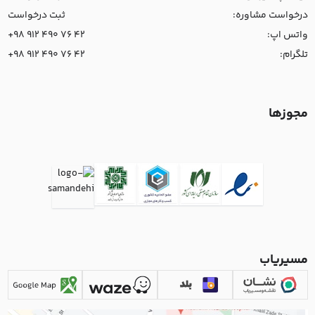
درخواست مشاوره:
ثبت درخواست
واتس اپ:
+98 912 490 76 42
تلگرام:
+98 912 490 76 42
مجوزها
مسیریاب