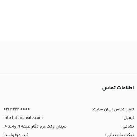
اطلاعات تماس
تلفن تماس ایران سایت:
021 4222 0000
ایمیل:
info [at] iransite.com
نشانی:
میدان ونک،برج نگار،طبقه 9،واحد 10
تیکت پشتیبانی:
ثبت درخواست