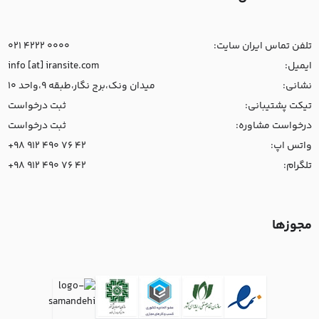
تلفن تماس ایران سایت:
021 4222 0000
ایمیل:
info [at] iransite.com
نشانی:
میدان ونک،برج نگار،طبقه 9،واحد 10
تیکت پشتیبانی:
ثبت درخواست
درخواست مشاوره:
ثبت درخواست
واتس اپ:
+98 912 490 76 42
تلگرام:
+98 912 490 76 42
مجوزها