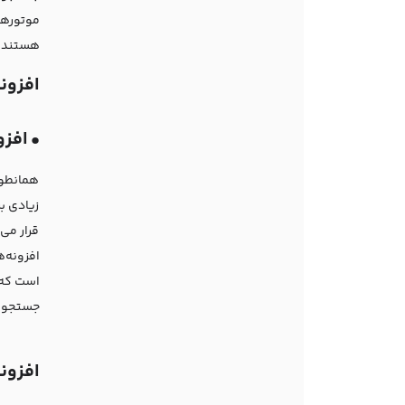
موتورها
هستند ر
افزون
•
افزونه uggest
همانطور
زیادی ب
قرار می
است که 
جستجو ق
افزون