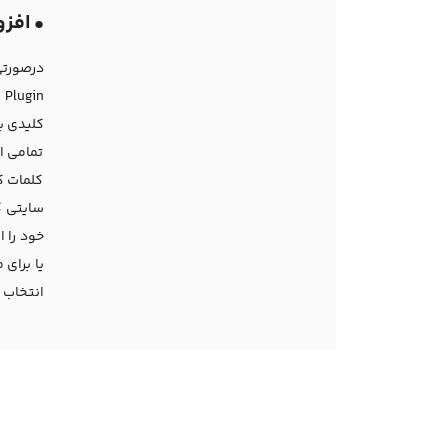
•
افزونه arch Plugin
کلیدی با
تمامی ا
کلمات کل
سایتی ک
خود را ا
یا برای 
انتخاب 