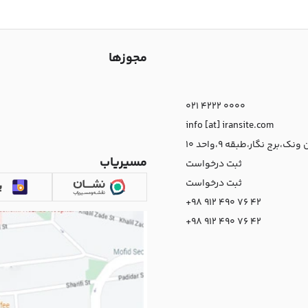
مجوزها
021 4222 0000
info [at] iransite.com
نک،برج نگار،طبقه 9،واحد 10
مسیریاب
ثبت درخواست
ثبت درخواست
+98 912 490 76 42
+98 912 490 76 42