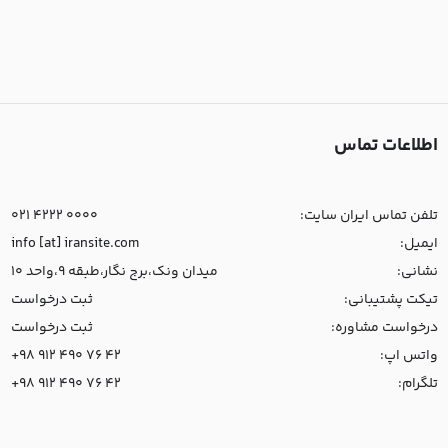
اطلاعات تماس
تلفن تماس ایران سایت:
021 4222 0000
ایمیل:
info [at] iransite.com
نشانی:
میدان ونک،برج نگار،طبقه 9،واحد 10
تیکت پشتیبانی:
ثبت درخواست
درخواست مشاوره:
ثبت درخواست
واتس اپ:
+98 912 490 76 42
تلگرام:
+98 912 490 76 42