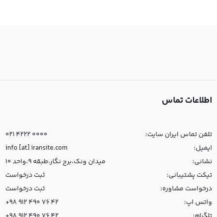
اطلاعات تماس
تلفن تماس ایران سایت:
021 4222 0000
ایمیل:
info [at] iransite.com
نشانی:
میدان ونک،برج نگار،طبقه 9،واحد 10
تیکت پشتیبانی:
ثبت درخواست
درخواست مشاوره:
ثبت درخواست
واتس اپ:
+98 912 490 76 42
تلگرام:
+98 912 490 76 42