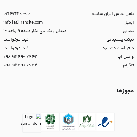
تلفن تماس ایران سایت:
021 4222 0000
ایمیل:
info [at] iransite.com
نشانی:
میدان ونک،برج نگار،طبقه 9،واحد 10
تیکت پشتیبانی:
ثبت درخواست
درخواست مشاوره:
ثبت درخواست
واتس اپ:
+98 912 490 76 42
تلگرام:
+98 912 490 76 42
مجوزها