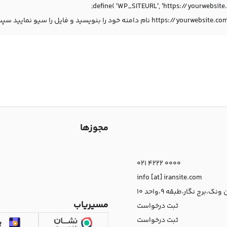
define( 'WP_SITEURL', 'https://yourwebsite.
مجوزها
021 4222 0000
info [at] iransite.com
نک،برج نگار،طبقه 9،واحد 10
مسیریاب
ثبت درخواست
ثبت درخواست