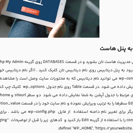
به پنل هاست
هاست تان بشوید و در قسمت DATABASES روی گزینه Php My Admin کلیک کرده و داخل شوید .
wp-config.php می توانید نام دیتابیس که به محتویات سایت وصل است را مش
می شود .در قسمت Table روی نام جدول wp_options کلیک چپ کنید.
That’s all, stop editing! Happy .” قرار دهید:
define( 'WP_HOME', 'https://yourwebsite.