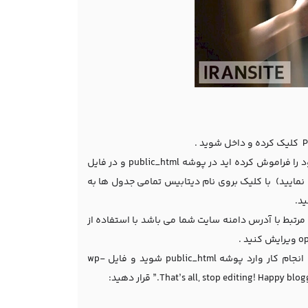
بعد از ورود به پنل دیتابیس روی نام دیتابیس تان کلیک کنید . (اگر نام دیتابیس خود را فراموش کرده اید در پوشه public_html و در فایل
اهده نمایید) با کلیک بروی نام دیتابیس تمامی جدول ها به
فیلدهای مرتبط با جدول آپشن به شما نمایش داده می شود دو سطر siteurl و home مرتبط با آدرس دامنه سایت شما می باشد با استفاده از
روش دیگر برای تغییر نام دامنه استفاده از فایل wp-config.php می باشد . برای انجام کار وارد پوشه public_html شوید و فایل wp-