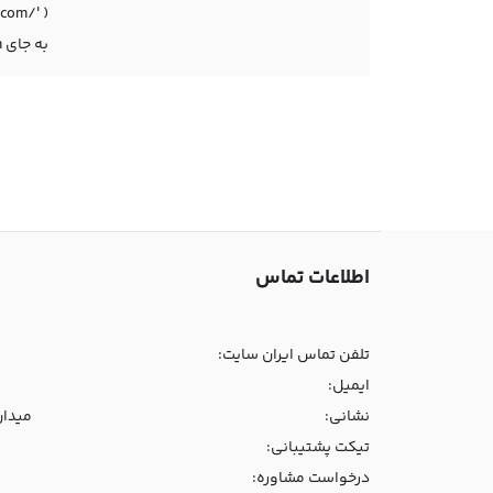
com/' );
به جای https://yourwebsite.com نام دامنه خود را بنویسید و فایل را سیو نمایید سپس سایت خود را رفرش کنید تا مشکل برطرف شود.
اطلاعات تماس
تلفن تماس ایران سایت:
ایمیل:
نشانی:
میدان و
تیکت پشتیبانی:
درخواست مشاوره: