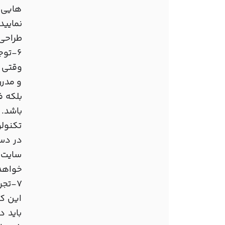
هایی ک
نمایید
طراحی 
6-توجه زیاد به گرایشات روز دنیا
وقتی ک
و مدرن
بلکه ف
باشد. 
تکنولو
در دست
سایت ب
خواهد
7-تجربه و مهارت لازم در زمینه متن وب سایت و اصلاح آن
این که
باید د