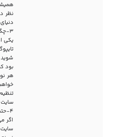
همیشه 
دنیای 
3-چگونگی استفاده از تایپوگرافی را یاد بگیرید
یکی از
تایپوگ
شوید ک
بود که
هر نوع
خواهید
تنظیم
سایت ب
4-حتما حتما به کاربران سایت خود توجه کنید
اگر می
سایت خ