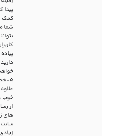
زمینه 
پیدا ک
کمک نظ
شما می
بتوانن
کاربرا
پیاده 
دارید 
خواهد 
5-همکاری با دیگران برای طراحی سایت زیبا و شگفت انگیز
علاوه 
خوب و 
از رسا
های زی
سایت ج
زیادی 