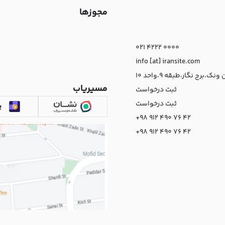
مجوزها
021 4222 0000
info [at] iransite.com
نک،برج نگار،طبقه 9،واحد 10
مسیریاب
ثبت درخواست
ثبت درخواست
+98 912 490 76 42
+98 912 490 76 42