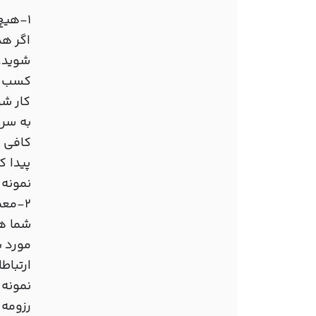
1-هیچ وقت شغل رویایی خود را به عنوان اولین شغل خود انتخاب نکنید.
اگر ه
شوید. 
کسب کن
کار شو
به سرع
کافی ر
پیدا ک
نمونه 
2-معمولا جزئیات بیشتر از هر مورد دیگری اهمیت خواهند داشت
شما هر
مورد ب
ارتباط
نمونه 
رزومه