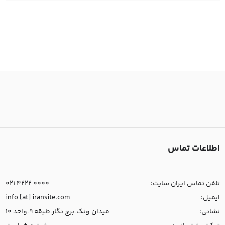
اطلاعات تماس
تلفن تماس ایران سایت:
021 4222 0000
ایمیل:
info [at] iransite.com
نشانی:
میدان ونک،برج نگار،طبقه 9،واحد 10