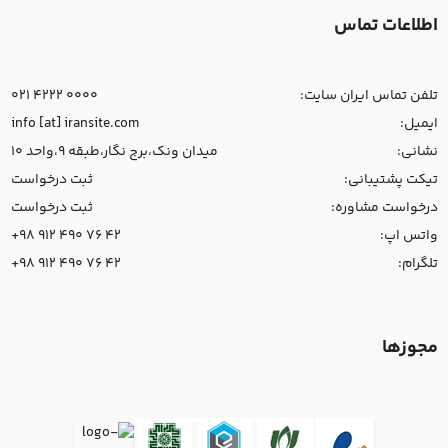
اطلاعات تماس
تلفن تماس ایران سایت:
021 4222 0000
ایمیل:
info [at] iransite.com
نشانی:
میدان ونک،برج نگار،طبقه 9،واحد 10
تیکت پشتیبانی:
ثبت درخواست
درخواست مشاوره:
ثبت درخواست
واتس اپ:
+98 912 490 76 42
تلگرام:
+98 912 490 76 42
مجوزها