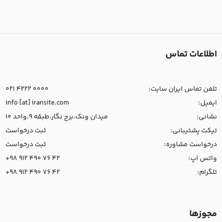
اطلاعات تماس
تلفن تماس ایران سایت:
021 4222 0000
ایمیل:
info [at] iransite.com
نشانی:
میدان ونک،برج نگار،طبقه 9،واحد 10
تیکت پشتیبانی:
ثبت درخواست
درخواست مشاوره:
ثبت درخواست
واتس اپ:
+98 912 490 76 42
تلگرام:
+98 912 490 76 42
مجوزها