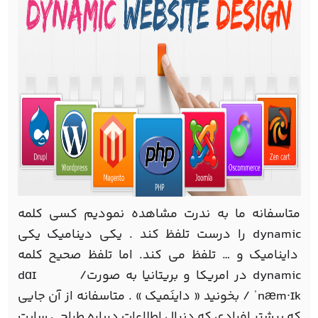
متاسفانه ما به ندرت مشاهده نمودیم کسی کلمه
dynamic را درست تلفظ کند . یکی دینامیک یکی
داینامیک و … تلفظ می کند. اما تلفظ صحیح کلمه
dynamic در امریکا و بریتانیا به صورت/ dɑɪ
ˈnæm·ɪk / بخونید « داینَمیک » . متاسفانه از آن جایی
که بیشتر افرادی که دنبال اطلاعات درباره طراحی سایت