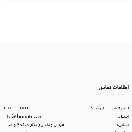
اطلاعات تماس
تلفن تماس ایران سایت:
021 4222 0000
ایمیل:
info [at] iransite.com
نشانی:
میدان ونک،برج نگار،طبقه 9،واحد 10