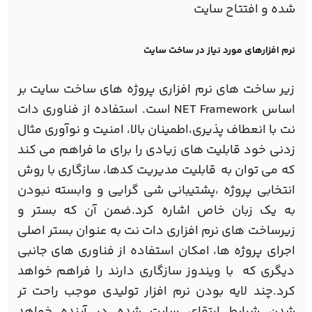
شده و افتتاح سايت
نرم افزارهای مورد نیاز در ساخت سایت
زير ساخت های نرم افزاری پروژه های ساخت سایت بر
اساس NET Framework است. استفاده از فناوری دات
نت با انعطاف پذيری،اطمينان بالا، امنیت و نوآوری مثال
زدنی خود قابليت های زیادی را برای ما فراهم می کند
كه می توان به قابليت مديريت كدها، سازگاری با روش
انتخابی پروژه ،پشتیبانی شی گرایی و وابسته نبودن
به يك زبان خاص اشاره کرد.ضمن آن كه بستر و
زيرساخت های نرم افزاری دات نت به عنوان بستر اصلي
اجرای پروژه ها، امكان استفاده از فناوری های جانبی
ديگری كه با ویندوز سازگاری دارند را فراهم خواهد
كرد.چند لايه بودن نرم افزار توليدی موجب راحت تر
شدن شرايط ارتقای سایت شده در آينده خواهد