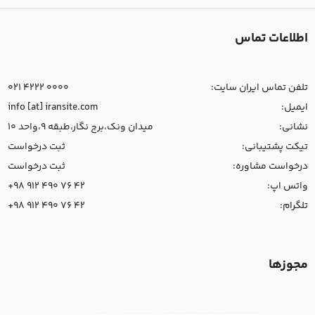
اطلاعات تماس
تلفن تماس ایران سایت:
021 4222 0000
ایمیل:
info [at] iransite.com
نشانی:
میدان ونک،برج نگار،طبقه 9،واحد 10
تیکت پشتیبانی:
ثبت درخواست
درخواست مشاوره:
ثبت درخواست
واتس اپ:
+98 912 490 76 42
تلگرام:
+98 912 490 76 42
مجوزها