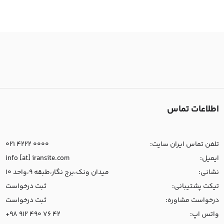
اطلاعات تماس
تلفن تماس ایران سایت:
021 4222 0000
ایمیل:
info [at] iransite.com
نشانی:
میدان ونک،برج نگار،طبقه 9،واحد 10
تیکت پشتیبانی:
ثبت درخواست
درخواست مشاوره:
ثبت درخواست
واتس اپ:
+98 912 490 76 42