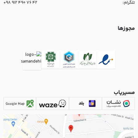
تلگرام:
+98 912 490 76 42
مجوزها
مسیریاب