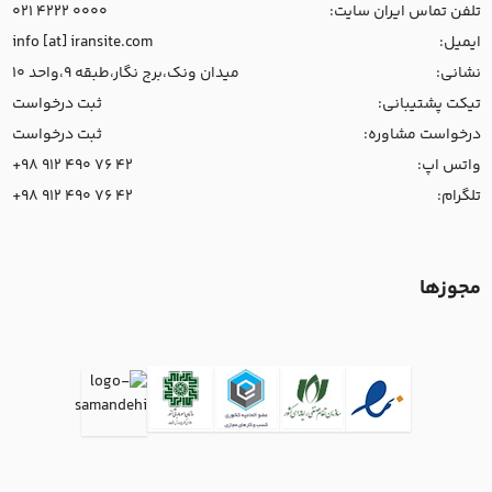
تلفن تماس ایران سایت:
021 4222 0000
ایمیل:
info [at] iransite.com
نشانی:
میدان ونک،برج نگار،طبقه 9،واحد 10
تیکت پشتیبانی:
ثبت درخواست
درخواست مشاوره:
ثبت درخواست
واتس اپ:
+98 912 490 76 42
تلگرام:
+98 912 490 76 42
مجوزها