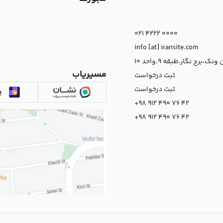
021 4222 0000
info [at] iransite.com
نک،برج نگار،طبقه 9،واحد 10
مسیریاب
ثبت درخواست
ثبت درخواست
+98 912 490 76 42
+98 912 490 76 42