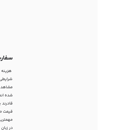
سفارش
هزینه ط
شرایطی 
مشاهده 
شده اند
قادرند 
قیمت طر
مهمترین
در زبان