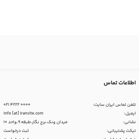
اطلاعات تماس
تلفن تماس ایران سایت:
021 4222 0000
ایمیل:
info [at] iransite.com
نشانی:
میدان ونک،برج نگار،طبقه 9،واحد 10
تیکت پشتیبانی:
ثبت درخواست