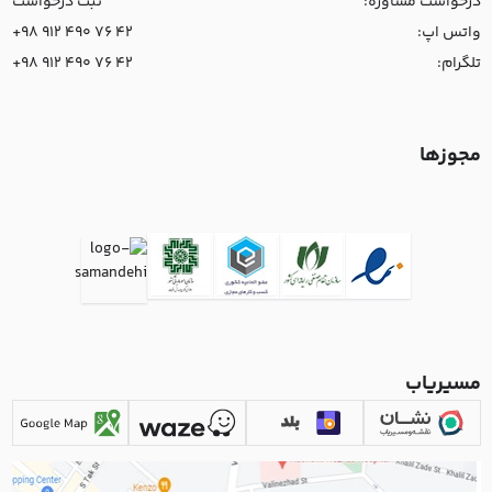
درخواست مشاوره:
ثبت درخواست
واتس اپ:
+98 912 490 76 42
تلگرام:
+98 912 490 76 42
مجوزها
مسیریاب