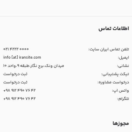
اطلاعات تماس
تلفن تماس ایران سایت:
021 4222 0000
ایمیل:
info [at] iransite.com
نشانی:
میدان ونک،برج نگار،طبقه 9،واحد 10
تیکت پشتیبانی:
ثبت درخواست
درخواست مشاوره:
ثبت درخواست
واتس اپ:
+98 912 490 76 42
تلگرام:
+98 912 490 76 42
مجوزها