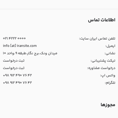
اطلاعات تماس
تلفن تماس ایران سایت:
021 4222 0000
ایمیل:
info [at] iransite.com
نشانی:
میدان ونک،برج نگار،طبقه 9،واحد 10
تیکت پشتیبانی:
ثبت درخواست
درخواست مشاوره:
ثبت درخواست
واتس اپ:
+98 912 490 76 42
تلگرام:
+98 912 490 76 42
مجوزها