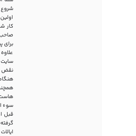
شما اس
شروع 
اولین 
کار شم
برای پ
علاوه 
سایت د
نقض کپ
هاست خ
سوء اس
قبل از
ایالات