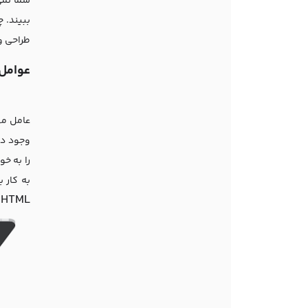
شما نمی
ببیند. 
طراحی و
عوامل
عامل مه
وجود دا
را به خ
به کار ب
HTML