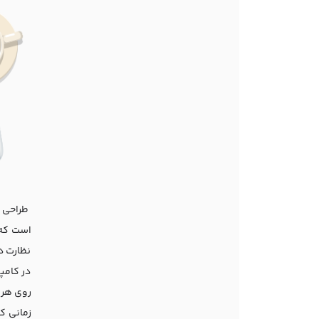
طراحی س
است که 
نظارت د
در کامپ
روی هر 
زمانی ک