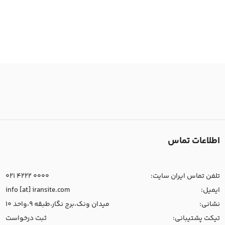
اطلاعات تماس
تلفن تماس ایران سایت:
021 4222 0000
ایمیل:
info [at] iransite.com
نشانی:
میدان ونک،برج نگار،طبقه 9،واحد 10
تیکت پشتیبانی:
ثبت درخواست