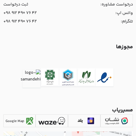
درخواست مشاوره:
ثبت درخواست
واتس اپ:
+98 912 490 76 42
تلگرام:
+98 912 490 76 42
مجوزها
مسیریاب