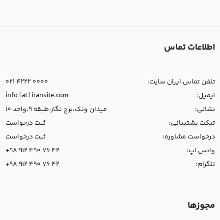
اطلاعات تماس
تلفن تماس ایران سایت:
021 4222 0000
ایمیل:
info [at] iransite.com
نشانی:
میدان ونک،برج نگار،طبقه 9،واحد 10
تیکت پشتیبانی:
ثبت درخواست
درخواست مشاوره:
ثبت درخواست
واتس اپ:
+98 912 490 76 42
تلگرام:
+98 912 490 76 42
مجوزها