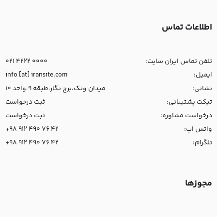
اطلاعات تماس
تلفن تماس ایران سایت:
021 4222 0000
ایمیل:
info [at] iransite.com
نشانی:
میدان ونک،برج نگار،طبقه 9،واحد 10
تیکت پشتیبانی:
ثبت درخواست
درخواست مشاوره:
ثبت درخواست
واتس اپ:
+98 912 490 76 42
تلگرام:
+98 912 490 76 42
مجوزها