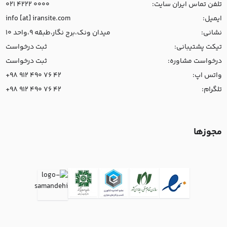
تلفن تماس ایران سایت:
021 4222 0000
ایمیل:
info [at] iransite.com
نشانی:
میدان ونک،برج نگار،طبقه 9،واحد 10
تیکت پشتیبانی:
ثبت درخواست
درخواست مشاوره:
ثبت درخواست
واتس اپ:
+98 912 490 76 42
تلگرام:
+98 912 490 76 42
مجوزها