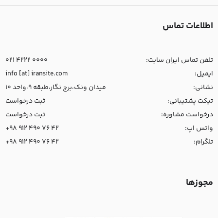
اطلاعات تماس
تلفن تماس ایران سایت:
021 4222 0000
ایمیل:
info [at] iransite.com
نشانی:
میدان ونک،برج نگار،طبقه 9،واحد 10
تیکت پشتیبانی:
ثبت درخواست
درخواست مشاوره:
ثبت درخواست
واتس اپ:
+98 912 490 76 42
تلگرام:
+98 912 490 76 42
مجوزها