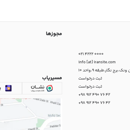
مجوزها
021 4222 0000
info [at] iransite.com
نک،برج نگار،طبقه 9،واحد 10
مسیریاب
ثبت درخواست
ثبت درخواست
+98 912 490 76 42
+98 912 490 76 42