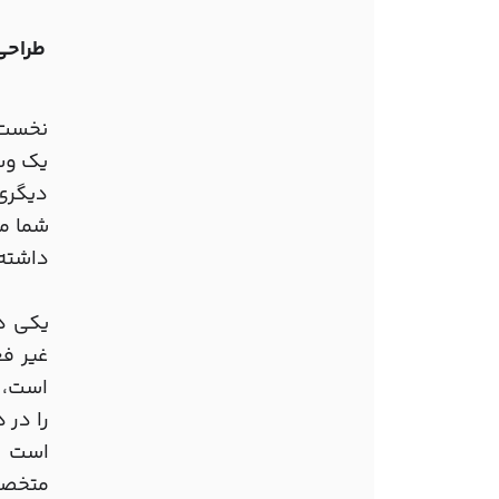
طراحی وب
نخست، 
یک وب 
دیگری 
شما می
داشته 
یکی دی
غیر ف
است، ب
را در 
است ک
متخصصا