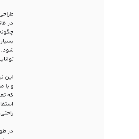
طراحی
در قان
چگونه
بسیار 
شود. د
توانای
این نی
و یا م
که تعد
استفا
راحتی 
در طول