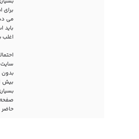
بسیاری
برای ا
می دهد
باید ا
اغلب ب
احتما
سایت ب
بدون ا
بیش ا
بسیاری
صفحه و
حاضر م