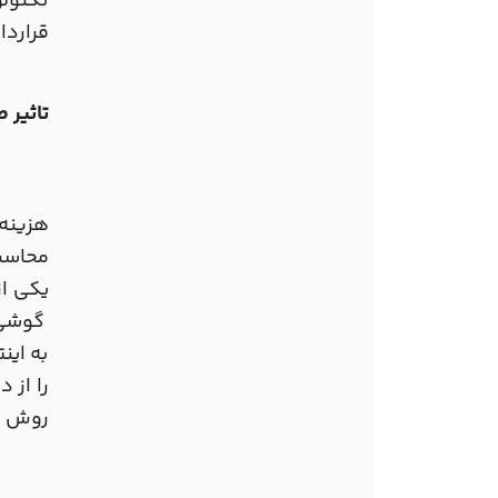
تکنولو
قراردا
تاثیر طراحی و
هزینه
محاسبه 
یکی از
گوشی ه
به این
را از 
روش بر