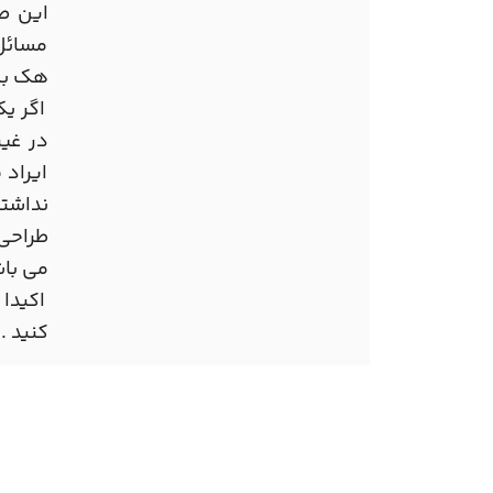
این ص
مسائل 
هک بش
اگر یک
در غیر
ایراد 
نداشت
طراحی 
می باش
اکیدا 
کنید .