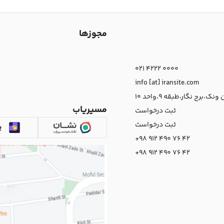
مجوزها
021 4222 0000
info [at] iransite.com
نک،برج نگار،طبقه 9،واحد 10
مسیریاب
ثبت درخواست
ثبت درخواست
+98 912 490 76 42
+98 912 490 76 42