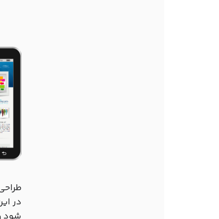
طراحی و
در ای
شود و 