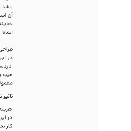
باشد .
آن است
هزینه 
اتمام 
طراحی و
در این
دردسر 
عیب ی
معمولا
تاثیر 
هزینه
در این
کار نم