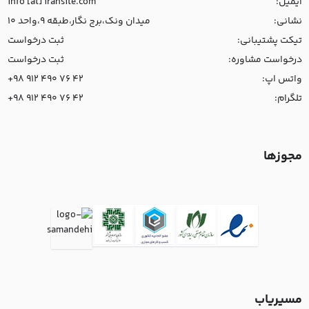
ایمیل:
info [at] iransite.com
نشانی:
میدان ونک،برج نگار،طبقه 9،واحد 10
تیکت پشتیبانی:
ثبت درخواست
درخواست مشاوره:
ثبت درخواست
واتس اپ:
+98 912 490 76 42
تلگرام:
+98 912 490 76 42
مجوزها
مسیریاب