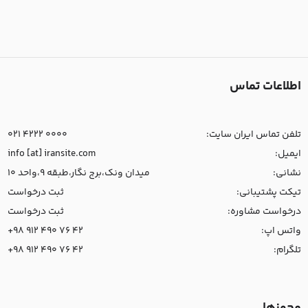
اطلاعات تماس
تلفن تماس ایران سایت:
021 4222 0000
ایمیل:
info [at] iransite.com
نشانی:
میدان ونک،برج نگار،طبقه 9،واحد 10
تیکت پشتیبانی:
ثبت درخواست
درخواست مشاوره:
ثبت درخواست
واتس اپ:
+98 912 490 76 42
تلگرام:
+98 912 490 76 42
مجوزها