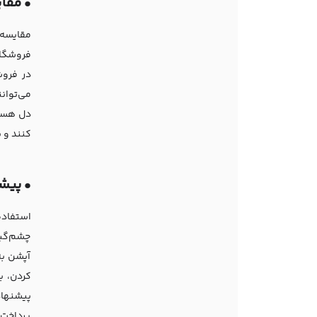
•
مقا
مقایسه 
فروشگاه
در فروش
می‌توانن
دل هستند
کنند و 
•
پیش
استفاده
چشم‌گیر
آپشن به
کردن، ب
پیشنهاد
پرداخت ک