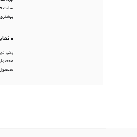
سایت خو
بیشتری 
•
نما
یکی دیگر
محصولی 
محصول ش