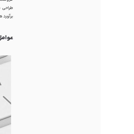
طراحی ف
برآورد 
عوامل 