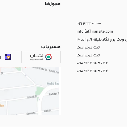
مجوزها
021 4222 0000
info [at] iransite.com
نک،برج نگار،طبقه 9،واحد 10
مسیریاب
ثبت درخواست
ثبت درخواست
+98 912 490 76 42
+98 912 490 76 42