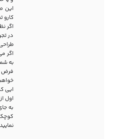
این صو
کارو ت
اگر نظ
در تجر
طراحی 
به شما
فرض م
خواهید
ایی کن
اول از
به جای
کوچک ا
نمایید