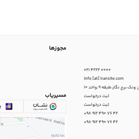
مجوزها
021 4222 0000
info [at] iransite.com
نک،برج نگار،طبقه 9،واحد 10
مسیریاب
ثبت درخواست
ثبت درخواست
+98 912 490 76 42
+98 912 490 76 42