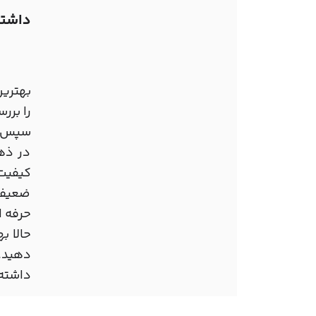
داشتن
بهترین
را برر
سپس به
در ذهن
کیفیت 
ضعیف ه
حرفه ا
حالا ب
دهید.
داشته 