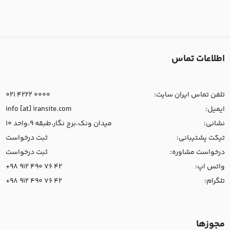
اطلاعات تماس
تلفن تماس ایران سایت:
021 4222 0000
ایمیل:
info [at] iransite.com
نشانی:
میدان ونک،برج نگار،طبقه 9،واحد 10
تیکت پشتیبانی:
ثبت درخواست
درخواست مشاوره:
ثبت درخواست
واتس اپ:
+98 912 490 76 42
تلگرام:
+98 912 490 76 42
مجوزها