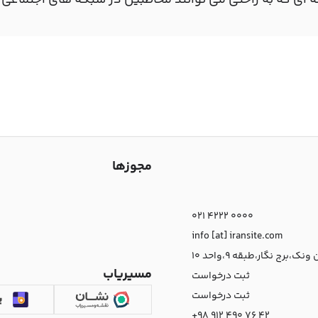
ه ای که به راحتی می توانند مخاطبین در شبکه های اجتماعی 
مجوزها
021 4222 0000
info [at] iransite.com
نک،برج نگار،طبقه 9،واحد 10
مسیریاب
ثبت درخواست
ثبت درخواست
+98 912 490 76 42