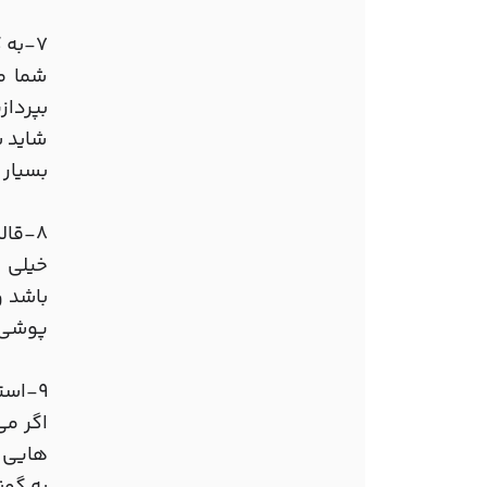
7-به گونه متفاوت درباره نقطه نظر خود صحبت کنید
شما م
بپرداز
شاید ش
بسیار 
8-قالب بندی پست ها برای جلب نظر مخاطبین
خیلی م
باشد و
پوشی 
9-استفاده از تصاویر و موارد بصری با کیفیت
اگر می
هایی ر