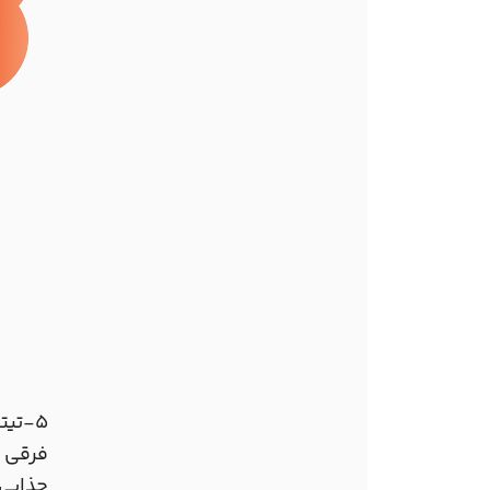
5-تیترهای چشمگیری برای پست خود بسازید
فرقی ن