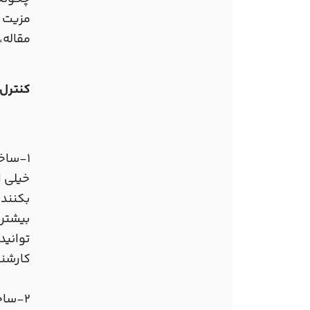
مزیت ه
مقاله، شما 9 توصیه ساده را یاد می گیرید تا به طو
کنترل 
1-ساخت پست های طولانی تر
خیلی ا
بکنند.
بیشتری
توانید
کارشن
2-ساخت پست های کوتاه