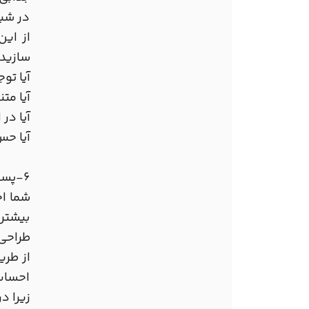
در شبک
از این
سازید،
آیا تو
آیا مت
آیا در
آیا حس
6-پست ها را به صورت کامل در اختیار مخاطبین قرار دهید
شما اح
بیشتر 
طراحی 
از طری
احساس 
زیرا د