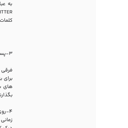
به عب
کلمات 
3-پست های ارزشمند بسازید تا در شبکه های اجتماعی به اشتراک گذاشته شوند
فرقی ن
برای ب
های شم
بگذارن
4-روی هدف خود تمرکز کنید
زمانی 