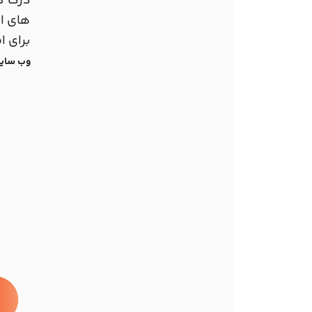
درک کن
های ار
برای ا
وب سای